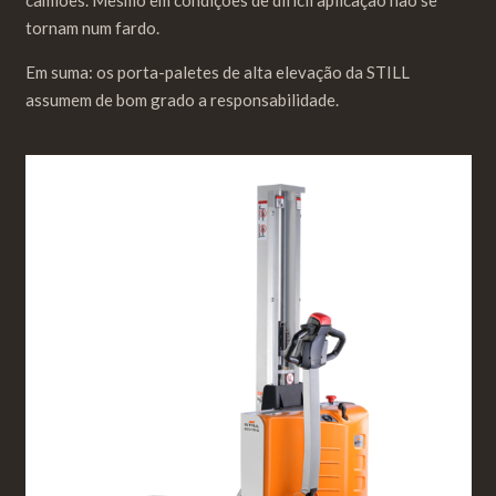
camiões. Mesmo em condições de difícil aplicação não se
tornam num fardo.
Em suma: os porta-paletes de alta elevação da STILL
assumem de bom grado a responsabilidade.