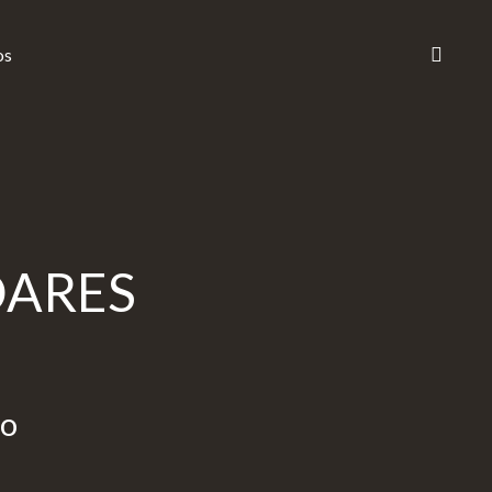
os
DARES
po