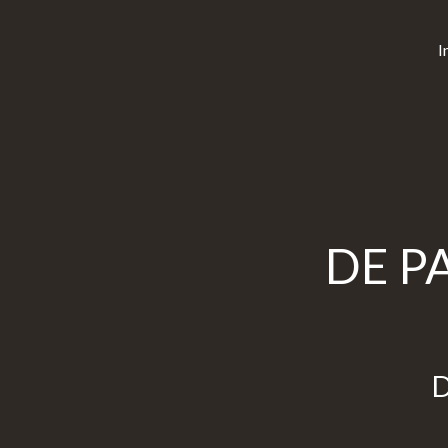
I
DE P
D