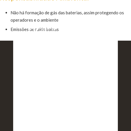
Não há formação de gás das baterias, assim protegendo os
operadores e o ambiente
Ver gama completa Still:
Emissões de ruído baixas