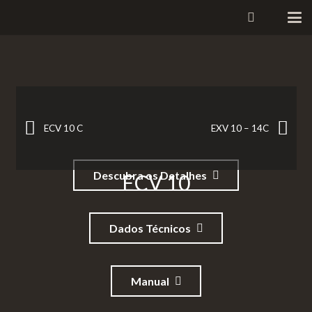
ECV 10 C
EXV 10 – 14C
Descubra os Detalhes
ECV 10
Dados Técnicos
Manual