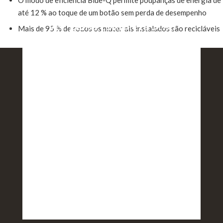
até 12 % ao toque de um botão sem perda de desempenho
Ver gama completa Still:
Mais de 95 % de todos os materiais instalados são recicláveis