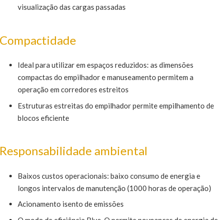
visualização das cargas passadas
Compactidade
Ideal para utilizar em espaços reduzidos: as dimensões
compactas do empilhador e manuseamento permitem a
operação em corredores estreitos
Estruturas estreitas do empilhador permite empilhamento de
blocos eficiente
Responsabilidade ambiental
Baixos custos operacionais: baixo consumo de energia e
longos intervalos de manutenção (1000 horas de operação)
Acionamento isento de emissões
O modo de eficiência Blue-Q permite poupanças de energia de